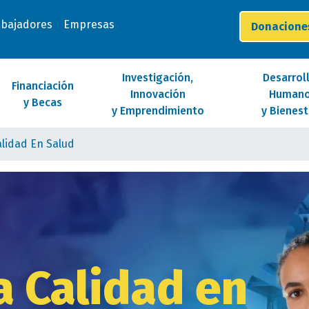
abajadores
Empresas
Donacion
Investigación,
Desarrol
Financiación
Innovación
Human
y Becas
y Emprendimiento
y Bienest
alidad En Salud
a Calidad en