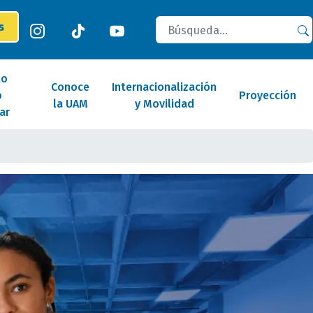
Buscar
es
lo
Conoce
Internacionalización
o
Proyección
la UAM
y Movilidad
ar