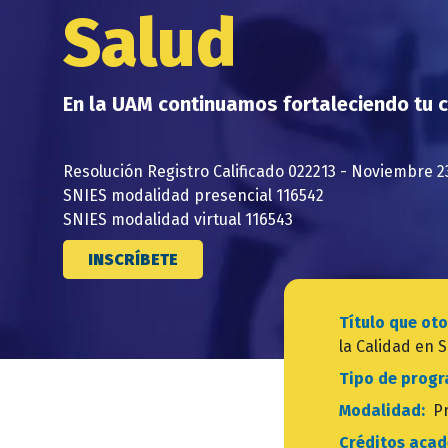
Salud
En la UAM continuamos fortaleciendo tu
Resolución Registro Calificado 022213 - Noviembre 23
SNIES modalidad presencial 116542
SNIES modalidad virtual 116543
INSCRÍBETE
Título que o
la Calidad en 
Tipo de prog
Modalidad:
P
Créditos aca