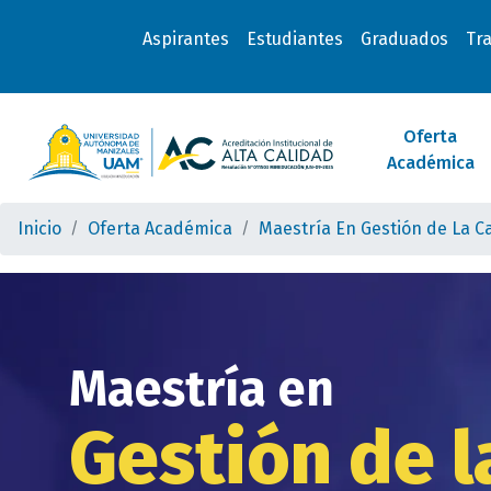
Aspirantes
Estudiantes
Graduados
Tr
Oferta
Académica
Inicio
Oferta Académica
Maestría En Gestión de La C
Maestría en
Gestión de l