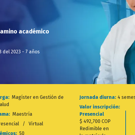
 camino académico
 del 2023 - 7 años
torga:
Magíster en Gestión de
Jornada diurna:
4 semes
Salud
Valor inscripción:
rama:
Maestría
Presencial
$ 492,700 COP
resencial / Virtual
Redimible en
démicos:
50