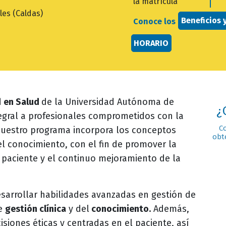
la matrícula
les (Caldas)
Beneficios 
Conoce los
HORARIO
d
en Salud
de la Universidad Autónoma de
¿
egral a profesionales comprometidos con la
C
Nuestro programa incorpora los conceptos
obt
el conocimiento, con el fin de promover la
 paciente y el continuo mejoramiento de la
esarrollar habilidades avanzadas en gestión de
de
gestión clínica
y del
conocimiento.
Además,
iones éticas y centradas en el paciente, así