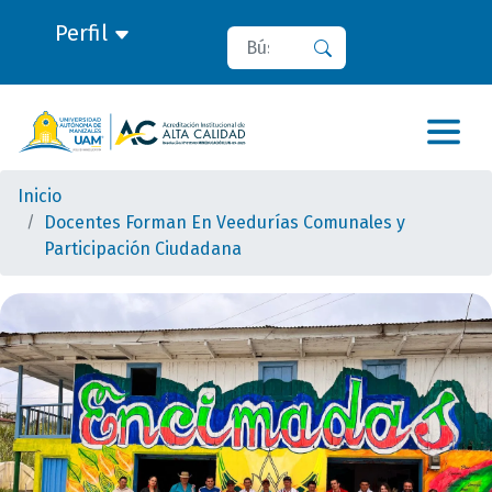
Perfil
Buscar
Buscar
Inicio
Docentes Forman En Veedurías Comunales y
Participación Ciudadana