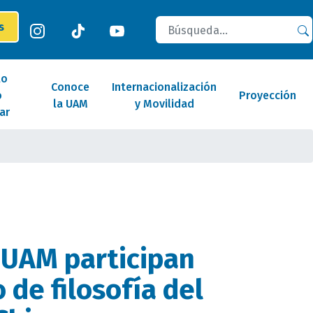
Buscar
es
lo
Conoce
Internacionalización
o
Proyección
la UAM
y Movilidad
ar
 UAM participan
o de filosofía del