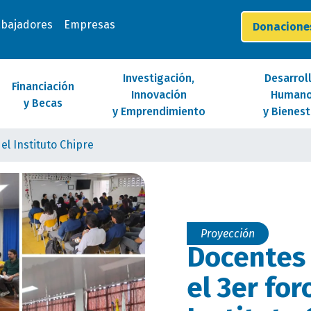
abajadores
Empresas
Donacion
Investigación,
Desarrol
Financiación
Innovación
Human
y Becas
y Emprendimiento
y Bienest
el Instituto Chipre
Proyección
Docentes
el 3er for