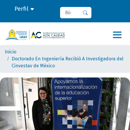
Perfil
Buscar
Buscar
Inicio
Doctorado En Ingeniería Recibió A Investigadora del
Cinvestav de México