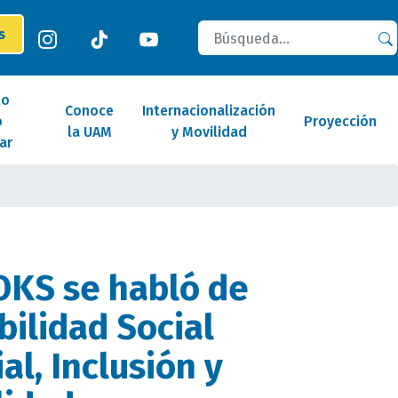
Buscar
es
lo
Conoce
Internacionalización
o
Proyección
la UAM
y Movilidad
ar
OKS se habló de
ilidad Social
al, Inclusión y