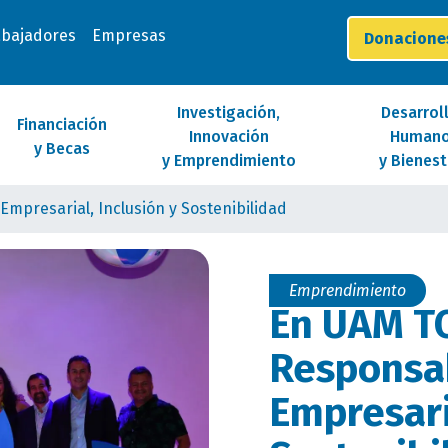
abajadores
Empresas
Donacion
Investigación,
Desarrol
Financiación
Innovación
Human
y Becas
y Emprendimiento
y Bienest
mpresarial, Inclusión y Sostenibilidad
Emprendimiento
En UAM T
Responsab
Empresari