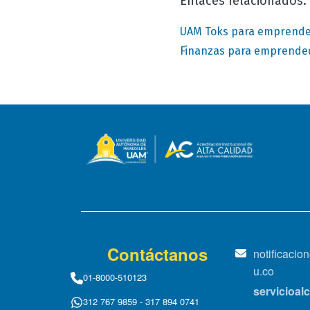
Enlaces relacionados:
UAM Toks para emprende
Finanzas para emprende
Contáctanos
notificaci
u.co
01-8000-510123
servicioa
312 767 9859 - 317 894 0741