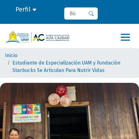
Perfil
Buscar
Buscar
Inicio
Estudiante de Especialización UAM y Fundación
Starbucks Se Articulan Para Nutrir Vidas