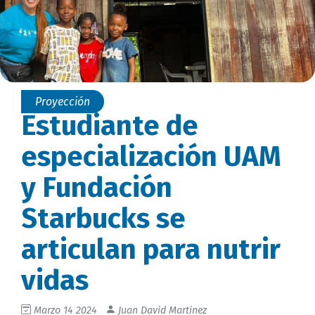
Proyección
Estudiante de
especialización UAM
y Fundación
Starbucks se
articulan para nutrir
vidas
Marzo 14 2024
Juan David Martinez