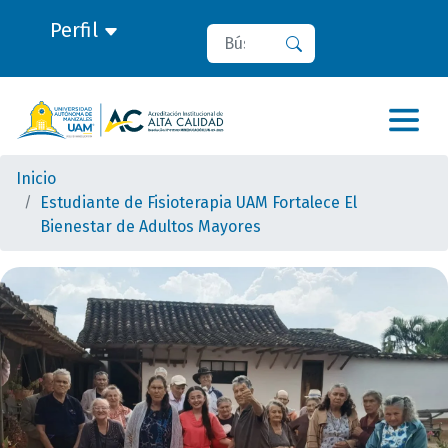
Perfil
Buscar
Buscar
Inicio
Estudiante de Fisioterapia UAM Fortalece El
Bienestar de Adultos Mayores