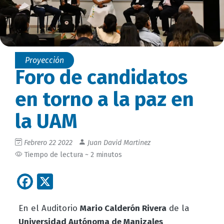
Proyección
Foro de candidatos
en torno a la paz en
la UAM
Febrero 22 2022
Juan David Martinez
Tiempo de lectura ~ 2 minutos
Facebook
X
En el Auditorio
Mario Calderón Rivera
de la
Universidad Autónoma de Manizales