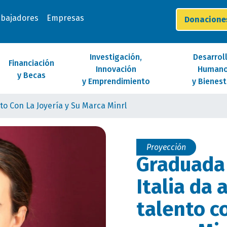
abajadores
Empresas
Donacion
Investigación,
Desarrol
Financiación
Innovación
Human
y Becas
y Emprendimiento
y Bienest
o Con La Joyería y Su Marca Minrl
Proyección
Graduada
Italia da 
talento co