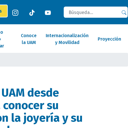
Buscar
es
lo
Conoce
Internacionalización
o
Proyección
la UAM
y Movilidad
ar
 UAM desde
a conocer su
n la joyería y su