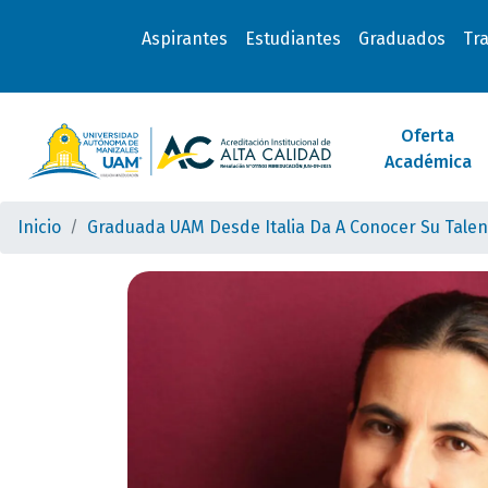
Aspirantes
Estudiantes
Graduados
Tr
Oferta
Académica
Inicio
Graduada UAM Desde Italia Da A Conocer Su Talent