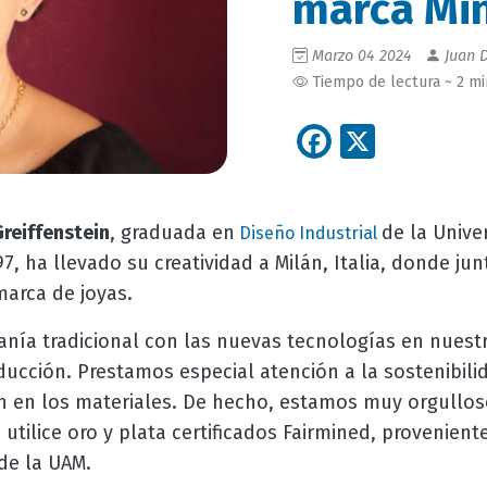
marca Min
Marzo 04 2024
Juan D
Tiempo de lectura ~ 2 m
Facebook
X
Greiffenstein
, graduada en
de la Univ
Diseño Industrial
7, ha llevado su creatividad a Milán, Italia, donde jun
marca de joyas.
nía tradicional con las nuevas tecnologías en nuestr
ducción. Prestamos especial atención a la sostenibili
n en los materiales. De hecho, estamos muy orgullos
utilice oro y plata certificados Fairmined, provenient
de la UAM.