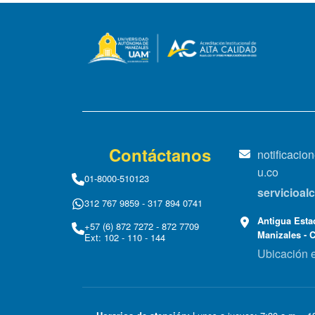
Contáctanos
notificaci
u.co
01-8000-510123
servicioa
312 767 9859 - 317 894 0741
Antigua Estac
+57 (6) 872 7272 - 872 7709
Manizales - 
Ext: 102 - 110 - 144
Ubicación 