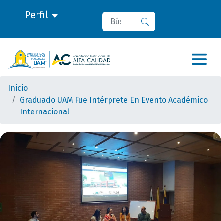
Perfil
Buscar
Buscar
Inicio
Graduado UAM Fue Intérprete En Evento Académico
Internacional