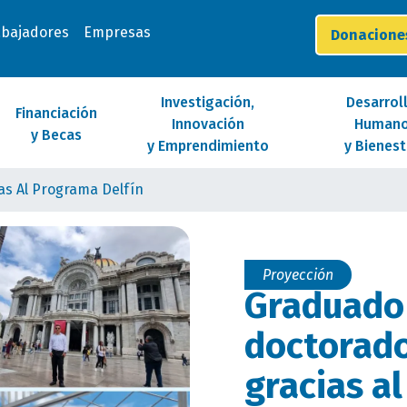
abajadores
Empresas
Donacion
Investigación,
Desarrol
Financiación
Innovación
Human
y Becas
y Emprendimiento
y Bienest
as Al Programa Delfín
Proyección
Graduado
doctorado
gracias a