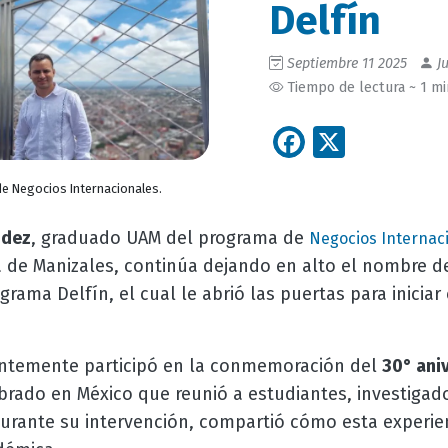
Delfín
Septiembre 11 2025
Ju
Tiempo de lectura ~ 1 m
Facebook
X
e Negocios Internacionales.
ndez
, graduado UAM del programa de
Negocios Internac
de Manizales, continúa dejando en alto el nombre de l
grama Delfín, el cual le abrió las puertas para inicia
entemente participó en la conmemoración del
30° ani
brado en México que reunió a estudiantes, investiga
Durante su intervención, compartió cómo esta experie