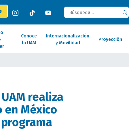
Buscar
es
lo
Conoce
Internacionalización
o
Proyección
la UAM
y Movilidad
ar
 UAM realiza
 en México
l programa