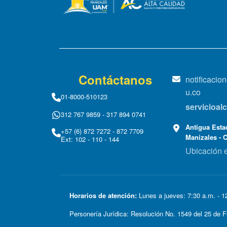
Contáctanos
notificaci
u.co
01-8000-510123
servicioa
312 767 9859 - 317 894 0741
Antigua Estac
+57 (6) 872 7272 - 872 7709
Manizales - 
Ext: 102 - 110 - 144
Ubicación 
Horarios de atención:
Lunes a jueves: 7:30 a.m. - 12
Personería Jurídica: Resolución No. 1549 del 25 d