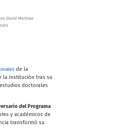
an David Martinez
inuto
de la
ionales
a institución tras su
r estudios doctorales
versario del Programa
dores y académicos de
ncia transformó su