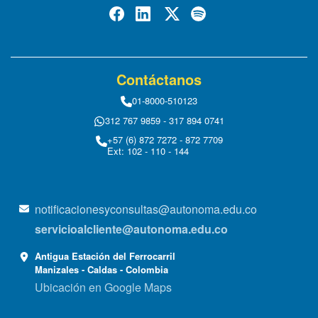
Contáctanos
01-8000-510123
312 767 9859 - 317 894 0741
+57 (6) 872 7272 - 872 7709
Ext: 102 - 110 - 144
notificacionesyconsultas@autonoma.edu.co
servicioalcliente@autonoma.edu.co
Antigua Estación del Ferrocarril
Manizales - Caldas - Colombia
Ubicación en Google Maps