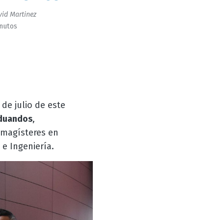
id Martinez
inutos
 de julio de este
duandos
,
y magísteres en
 e Ingeniería.