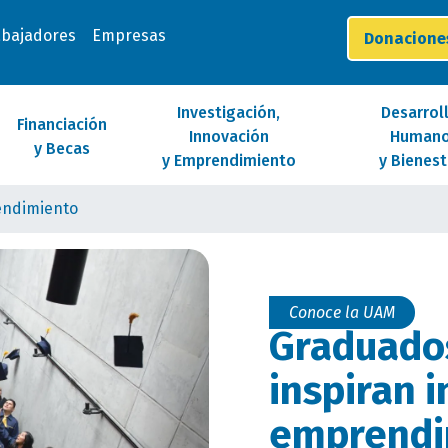
abajadores
Empresas
Donacion
Investigación,
Desarrol
Financiación
Innovación
Human
y Becas
y Emprendimiento
y Bienest
endimiento
Conoce la UAM
Graduado
inspiran 
emprendi