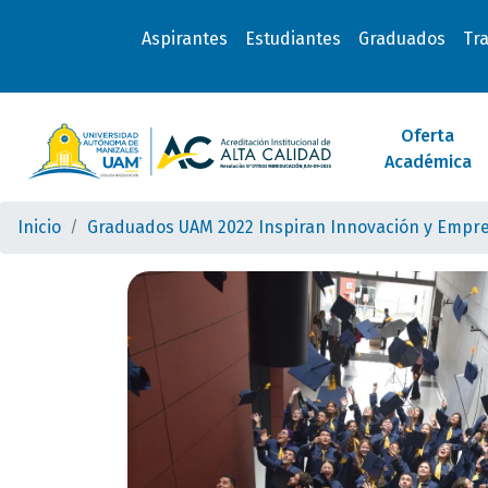
Aspirantes
Estudiantes
Graduados
Tr
Oferta
Académica
Inicio
Graduados UAM 2022 Inspiran Innovación y Empr