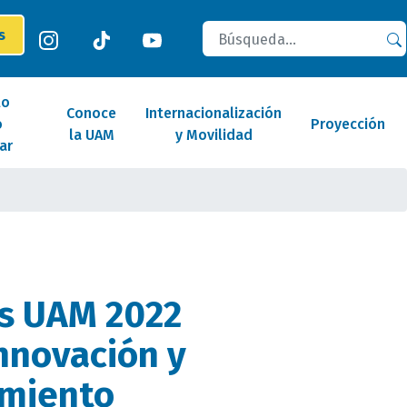
Buscar
es
lo
Conoce
Internacionalización
o
Proyección
la UAM
y Movilidad
ar
s UAM 2022
innovación y
miento