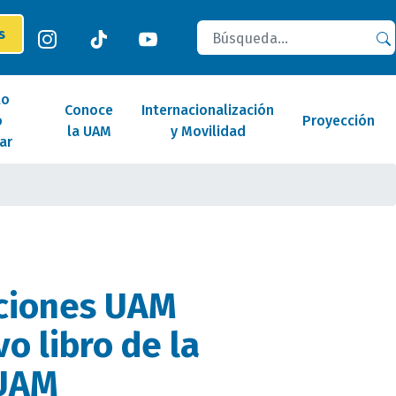
Buscar
es
lo
Conoce
Internacionalización
o
Proyección
la UAM
y Movilidad
ar
aciones UAM
o libro de la
 UAM