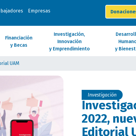
abajadores
Empresas
Donacion
Investigación,
Desarrol
Financiación
Innovación
Human
y Becas
y Emprendimiento
y Bienest
orial UAM
Investigación
Investig
2022, nuev
Editorial