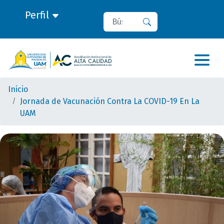
Perfil
Buscar
Buscar
Inicio
Jornada de Vacunación Contra La COVID-19 En La
UAM