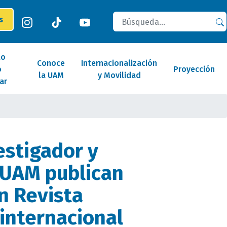
Buscar
es
lo
Conoce
Internacionalización
o
Proyección
la UAM
y Movilidad
ar
estigador y
 UAM publican
en Revista
 internacional