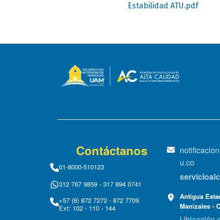
Estabilidad ATU.pdf
Contáctanos
notificaci
u.co
01-8000-510123
servicioa
312 767 9859 - 317 894 0741
Antigua Estac
+57 (6) 872 7272 - 872 7709
Manizales - 
Ext: 102 - 110 - 144
Ubicación 