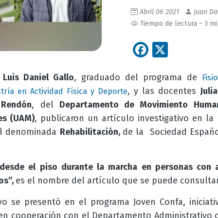
Abril 06 2021
Juan Da
Tiempo de lectura ~ 3 m
Facebook
X
r
Luis Daniel Gallo
, graduado del programa de
Fisi
, y las docentes
Juli
tría en Actividad Física y Deporte
 Rendón
, del
Departamento de Movimiento Huma
es (UAM)
, publicaron un artículo investigativo en la
nal denominada
Rehabilitación,
de la Sociedad Españo
 desde el piso durante la marcha en personas con a
sos”,
es el nombre del artículo que se puede consultar
tivo se presentó en el programa Joven Confa, iniciati
o en cooperación con el Departamento Administrativo d