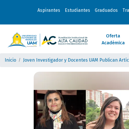
Aspirantes
Estudiantes
Graduados
Tr
Oferta
Académica
Inicio
Joven Investigador y Docentes UAM Publican Artícu