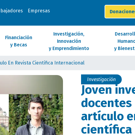
abajadores
Empresas
Donacion
Investigación,
Desarrol
Financiación
Innovación
Human
y Becas
y Emprendimiento
y Bienest
lo En Revista Científica Internacional
Investigación
Joven inv
docentes
artículo 
científica