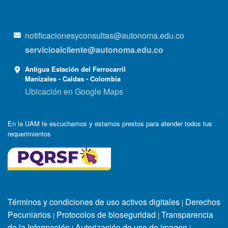
notificacionesyconsultas@autonoma.edu.co
servicioalcliente@autonoma.edu.co
Antigua Estación del Ferrocarril
Manizales - Caldas - Colombia
Ubicación en Google Maps
En la UAM te escuchamos y estamos prestos para atender todos tus
requerimientos
Términos y condiciones de uso activos digitales
Derechos
|
Pecuniarios
Protocolos de bioseguridad
Transparencia
|
|
de la Información
Autorización de uso de imagen
|
|