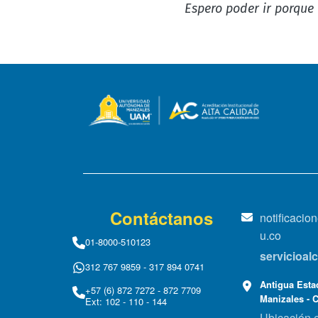
Espero poder ir porque
Contáctanos
notificaci
u.co
01-8000-510123
servicioa
312 767 9859 - 317 894 0741
Antigua Estac
+57 (6) 872 7272 - 872 7709
Manizales - 
Ext: 102 - 110 - 144
Ubicación 