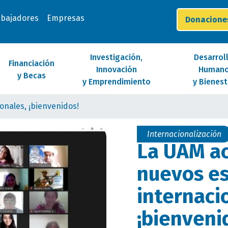
abajadores
Empresas
Donacion
Investigación,
Desarrol
Financiación
Innovación
Human
y Becas
y Emprendimiento
y Bienest
onales, ¡bienvenidos!
Internacionalización
La UAM ac
nuevos es
internaci
¡bienveni