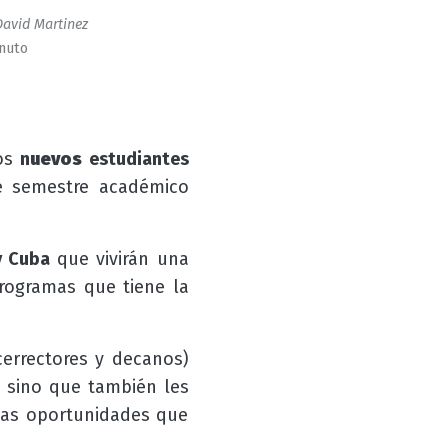
avid Martinez
inuto
los
n
uevos
estudiantes
e semestre académico
y Cuba
que vivirán una
programas que tiene la
cerrectores y decanos)
, sino que también les
las oportunidades que