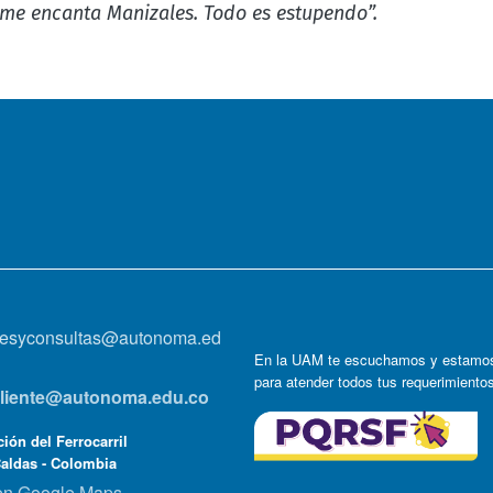
 me encanta Manizales. Todo es estupendo”.
onesyconsultas@autonoma.ed
En la UAM te escuchamos y estamos
para atender todos tus requerimiento
lcliente@autonoma.edu.co
ión del Ferrocarril
Caldas - Colombia
en Google Maps