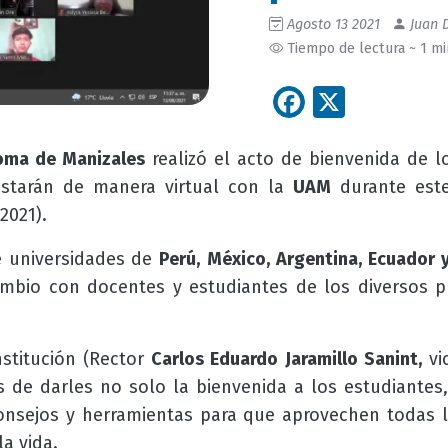
Agosto 13 2021
Juan D
Tiempo de lectura ~ 1 m
Facebook
X
oma de Manizales
realizó el acto de bienvenida de 
tarán de manera virtual con la
UAM
durante est
2021).
 universidades
de
Perú, México, Argentina, Ecuador 
ambio con docentes y estudiantes de los diversos 
nstitución
(Rector
Carlos Eduardo Jaramillo Sanint,
vi
 de darles no solo la bienvenida a los estudiantes
onsejos y herramientas para que aprovechen todas 
la vida.