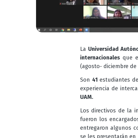
La
Universidad Autón
internacionales
que es
(agosto- diciembre de 
Son
41
estudiantes de
experiencia de interc
UAM.
Los directivos de la i
fueron los encargados
entregaron algunos c
se les presentarán en 