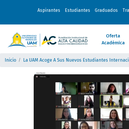
Aspirantes
Estudiantes
Graduados
Tr
Oferta
Académica
Inicio
La UAM Acoge A Sus Nuevos Estudiantes Internaci