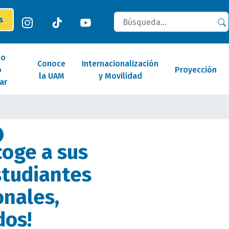
Buscar
es
lo
Conoce
Internacionalización
o
Proyección
la UAM
y Movilidad
ar
oge a sus
tudiantes
onales,
dos!