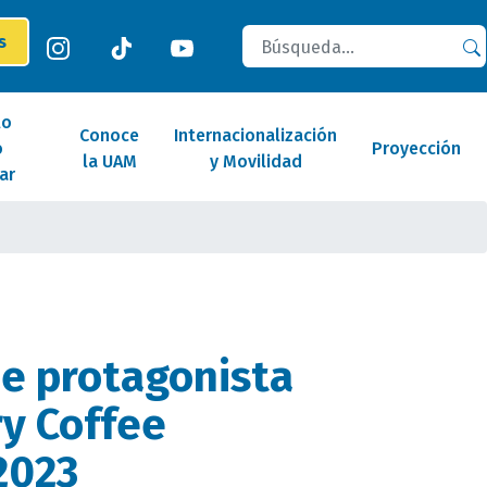
Buscar
es
lo
Conoce
Internacionalización
o
Proyección
la UAM
y Movilidad
ar
e protagonista
y Coffee
2023