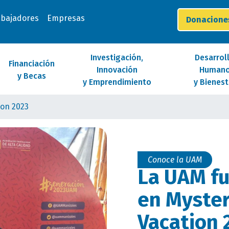
abajadores
Empresas
Donacion
Investigación,
Desarrol
Financiación
Innovación
Human
y Becas
y Emprendimiento
y Bienest
ion 2023
Conoce la UAM
La UAM fu
en Myster
Vacation 