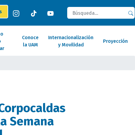
Buscar
es
lo
Conoce
Internacionalización
o
Proyección
la UAM
y Movilidad
ar
Corpocaldas
la Semana
l