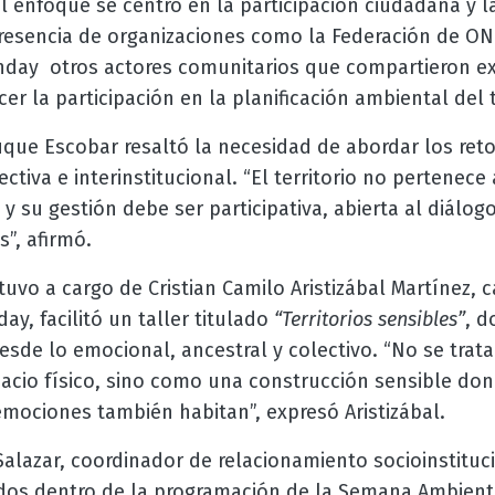
l enfoque se centró en la participación ciudadana y la 
resencia de organizaciones como la Federación de ON
ay otros actores comunitarios que compartieron exp
er la participación en la planificación ambiental del t
que Escobar resaltó la necesidad de abordar los ret
tiva e interinstitucional. “El territorio no pertenece
y su gestión debe ser participativa, abierta al diálog
s”, afirmó.
stuvo a cargo de Cristian Camilo Aristizábal Martínez,
ay, facilitó un taller titulado
“Territorios sensibles”
, d
desde lo emocional, ancestral y colectivo. “No se trata
pacio físico, sino como una construcción sensible do
mociones también habitan”, expresó Aristizábal.
Salazar, coordinador de relacionamiento socioinstituc
ados dentro de la programación de la Semana Ambient