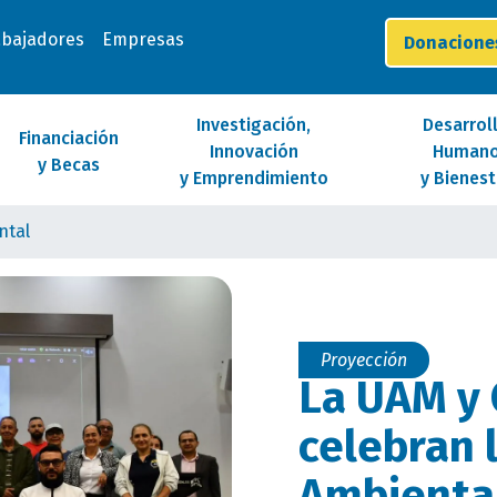
abajadores
Empresas
Donacion
Investigación,
Desarrol
Financiación
Innovación
Human
y Becas
y Emprendimiento
y Bienest
ntal
Proyección
La UAM y 
celebran 
Ambienta