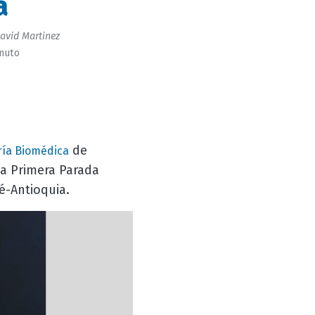
a
avid Martinez
inuto
de
ría Biomédica
a Primera Parada
é-Antioquia.