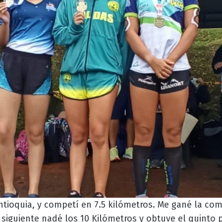
ntioquia, y competí en 7.5 kilómetros. Me gané la co
 siguiente nadé los 10 Kilómetros y obtuve el quinto 