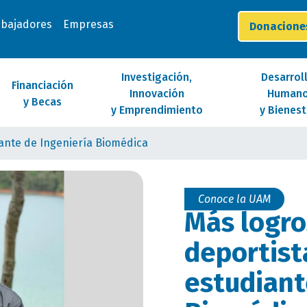
abajadores
Empresas
Donacion
Investigación,
Desarrol
Financiación
Innovación
Human
y Becas
y Emprendimiento
y Bienest
ante de Ingeniería Biomédica
Conoce la UAM
Más logro
deportist
estudiant