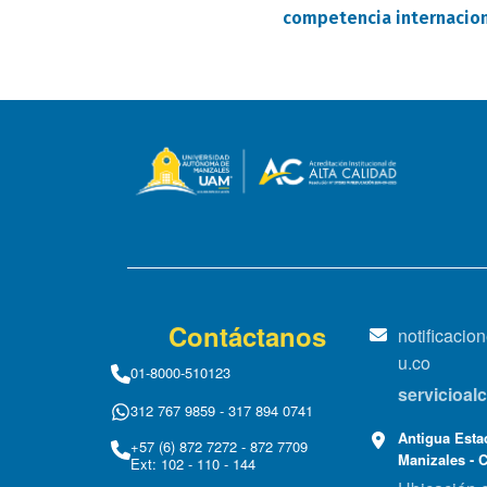
competencia internacio
Contáctanos
notificaci
u.co
01-8000-510123
servicioa
312 767 9859 - 317 894 0741
Antigua Estac
+57 (6) 872 7272 - 872 7709
Manizales - 
Ext: 102 - 110 - 144