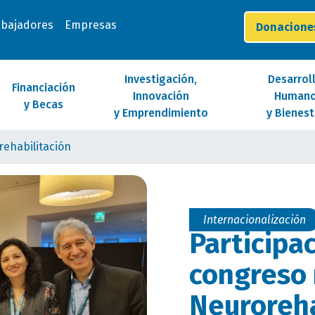
abajadores
Empresas
Donacion
Investigación,
Desarrol
Financiación
Innovación
Human
y Becas
y Emprendimiento
y Bienest
ehabilitación
Internacionalización
Participa
congreso
Neuroreha