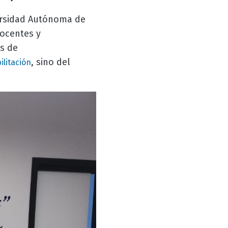
versidad Autónoma de
docentes y
s de
, sino del
litación