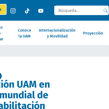
Buscar
es
lo
Conoce
Internacionalización
o
Proyección
la UAM
y Movilidad
ar
ción UAM en
 mundial de
bilitación