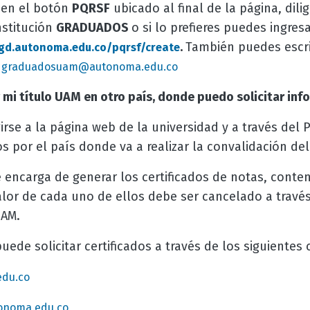
 en el botón
PQRSF
ubicado al final de la página, dili
nstitución
GRADUADOS
o si lo prefieres puedes ingres
.
También puedes escri
sgd.autonoma.edu.co/pqrsf/create
o
graduadosuam@autonoma.edu.co
r mi título UAM en otro país, donde puedo solicitar inf
irse a la página web de la universidad y a través del P
por el país donde va a realizar la convalidación del 
 encarga de generar los certificados de notas, conte
alor de cada uno de ellos debe ser cancelado a travé
UAM.
ede solicitar certificados a través de los siguientes 
edu.co
onoma.edu.co