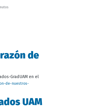
inutos
 razón de
uados-GradUAM en el
on-de-nuestros-
uados UAM