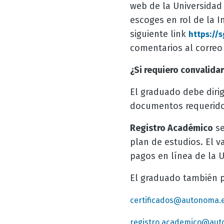
web de la Universidad
escoges en rol de la I
siguiente link
https://
comentarios al corre
¿Si requiero convalida
El graduado debe dirig
documentos requeridos 
Registro Académico
se
plan de estudios. El v
pagos en línea de la 
El graduado también pu
certificados@autonoma.
registro.academico@aut