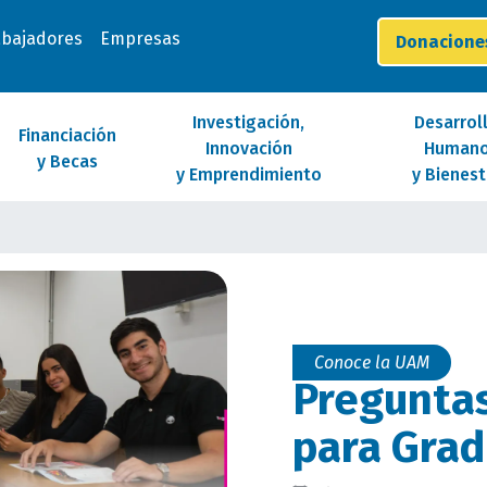
abajadores
Empresas
Donacion
Investigación,
Desarrol
Financiación
Innovación
Human
y Becas
y Emprendimiento
y Bienest
Conoce la UAM
Preguntas
para Gra