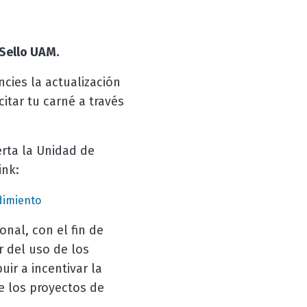
Sello UAM.
ncies la actualización
itar tu carné a través
erta la Unidad de
ink:
dimiento
nal, con el fin de
r del uso de los
ir a incentivar la
e los proyectos de