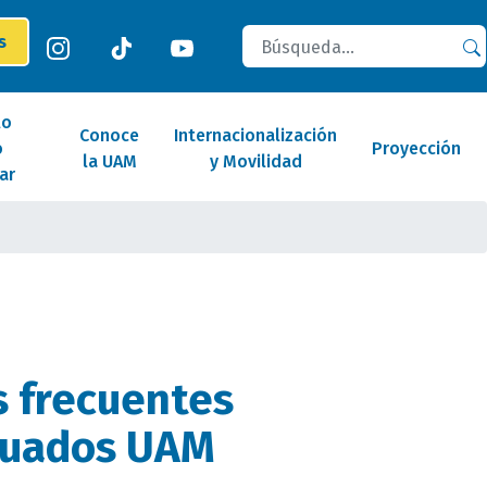
Buscar
es
lo
Conoce
Internacionalización
o
Proyección
la UAM
y Movilidad
ar
 frecuentes
duados UAM