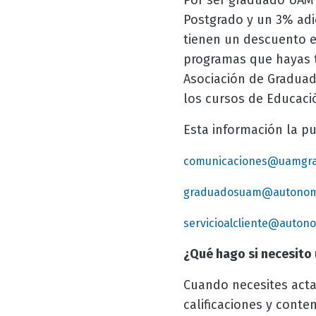
Por ser graduado UAM 
Postgrado y un 3% adic
tienen un descuento e
programas que hayas t
Asociación de Graduad
los cursos de Educaci
Esta información la pu
comunicaciones@uamgr
graduadosuam@autonom
servicioalcliente@auton
¿Qué hago si necesito
Cuando necesites acta
calificaciones y conte