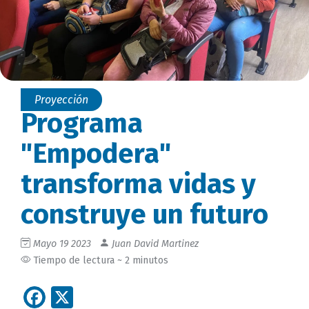
Proyección
Programa
"Empodera"
transforma vidas y
construye un futuro
Mayo 19 2023
Juan David Martinez
Tiempo de lectura ~ 2 minutos
Facebook
X