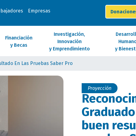
abajadores
Empresas
Donacion
Investigación,
Desarrol
Financiación
Innovación
Human
y Becas
y Emprendimiento
y Bienest
ltado En Las Pruebas Saber Pro
Proyección
Reconoci
Graduado
buen resu