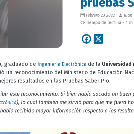
pruebas S
Febrero 23 2022
Juan 
Tiempo de lectura ~ 1 m
Facebook
X
o
, graduado de
de la
Universidad
Ingeniería Electrónica
ibió un reconocimiento del Ministerio de Educación Na
ejores resultados en las Pruebas Saber Pro.
cibir este reconocimiento. Si bien había sacado un buen
), lo cual también me sirvió para que me fuera 
ctrónica
había recibido mayor información respecto a los result