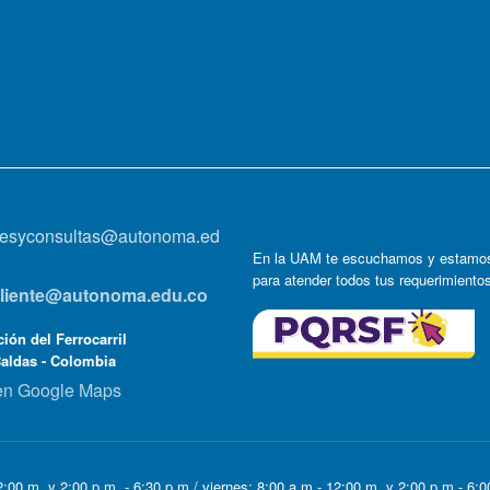
onesyconsultas@autonoma.ed
En la UAM te escuchamos y estamos
para atender todos tus requerimiento
lcliente@autonoma.edu.co
ión del Ferrocarril
Caldas - Colombia
en Google Maps
:00 m. y 2:00 p.m. - 6:30 p.m / viernes: 8:00 a.m - 12:00 m. y 2:00 p.m - 6: