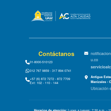
Contáctanos
notificaci
u.co
01-8000-510123
servicioa
312 767 9859 - 317 894 0741
Antigua Estac
+57 (6) 872 7272 - 872 7709
Manizales - 
Ext: 102 - 110 - 144
Ubicación 
Horarios de atención:
Lunes a jueves: 7:30 a.m. - 12