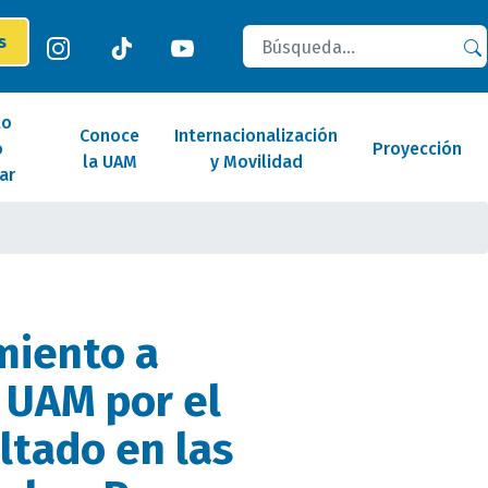
Buscar
es
lo
Conoce
Internacionalización
o
Proyección
la UAM
y Movilidad
ar
miento a
 UAM por el
ltado en las