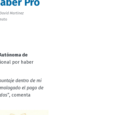
aber Pro
David Martinez
inuto
 Autónoma de
cional por haber
 puntaje dentro de mi
homologado el pago de
ados”
, comenta