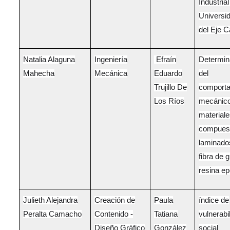
Industrial
Universi
del Eje C
Natalia Alaguna
Ingeniería
Efraín
Determin
Mahecha
Mecánica
Eduardo
del
Trujillo De
comporta
Los Ríos
mecánico
material
compues
laminado
fibra de 
resina ep
Julieth Alejandra
Creación de
Paula
índice de
Peralta Camacho
Contenido -
Tatiana
vulnerabi
Diseño Gráfico
González
social