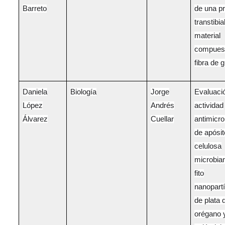
Barreto
de una pr
transtibia
material
compues
fibra de 
Daniela
Biología
Jorge
Evaluació
López
Andrés
actividad
Álvarez
Cuellar
antimicro
de apósit
celulosa
microbia
fito
nanopart
de plata 
orégano 