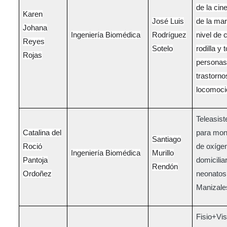
de la cin
Karen
José Luis
de la ma
Johana
Ingeniería Biomédica
Rodríguez
nivel de 
Reyes
Sotelo
rodilla y t
Rojas
personas
trastorno
locomoci
Teleasist
Catalina del
para mon
Santiago
Roció
de oxíge
Ingeniería Biomédica
Murillo
Pantoja
domicilia
Rendón
Ordoñez
neonatos
Manizale
Fisio+Vis