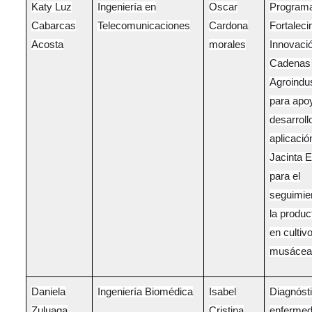
Katy Luz
Ingeniería en
Oscar
Program
Cabarcas
Telecomunicaciones
Cardona
Fortaleci
Acosta
morales
Innovaci
Cadenas
Agroindus
para apoy
desarroll
aplicaci
Jacinta E
para el
seguimie
la produc
en cultiv
musácea
Daniela
Ingeniería Biomédica
Isabel
Diagnósti
Zuluaga
Cristina
enfermed