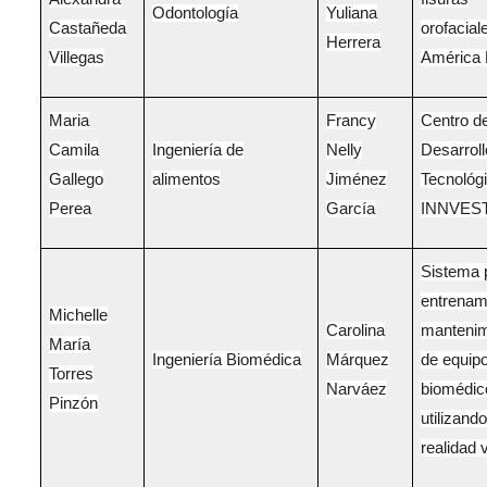
Odontología
Yuliana
Castañeda
orofacial
Herrera
Villegas
América 
Maria
Francy
Centro d
Camila
Ingeniería de
Nelly
Desarroll
Gallego
alimentos
Jiménez
Tecnológ
Perea
García
INNVES
Sistema 
entrenam
Michelle
Carolina
mantenim
María
Ingeniería Biomédica
Márquez
de equip
Torres
Narváez
biomédic
Pinzón
utilizando
realidad v