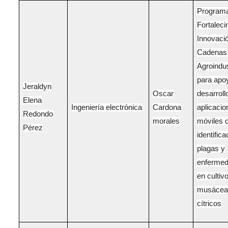
Program
Fortaleci
Innovaci
Cadenas
Agroindus
para apoy
Jeraldyn
Oscar
desarroll
Elena
Ingeniería electrónica
Cardona
aplicacio
Redondo
morales
móviles 
Pérez
identific
plagas y
enferme
en cultiv
musácea
cítricos