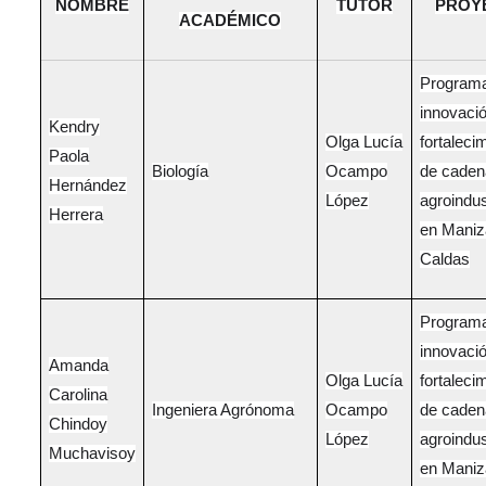
NOMBRE
TUTOR
PROY
ACADÉMICO
Program
innovaci
Kendry
Olga Lucía
fortaleci
Paola
Biología
Ocampo
de caden
Hernández
López
agroindus
Herrera
en Maniz
Caldas
Program
innovaci
Amanda
Olga Lucía
fortaleci
Carolina
Ingeniera Agrónoma
Ocampo
de caden
Chindoy
López
agroindus
Muchavisoy
en Maniz