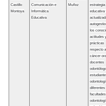
Castillo
Comunicación e
Muñoz
estrategia
Montoya
Informática
educativa
Educativa
actualizad
autogesti
los conoc
actitudes 
prácticas
respecto a
cáncer ora
docentes
odontólog
estudiante
odontologí
diferentes
facultades
odontolog