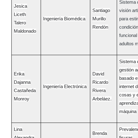
Sistema 
Jesica
Santiago
visión arti
Liceth
Ingeniería Biomédica
Murillo
para esti
Talero
Rendón
condición
Maldonado
funcional
adultos 
Sistema 
gestión a
Erika
David
basado e
Dajanna
Ricardo
Ingeniería Electrónica
internet d
Castañeda
Rivera
cosas y e
Monroy
Arbeláez.
aprendiza
máquina
Lina
Prevalen
Brenda
Alexandra
fisuras