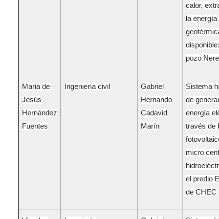
calor, ext
la energía
geotérmic
disponible
pozo Nere
Maria de
Ingeniería civil
Gabriel
Sistema hí
Jesús
Hernando
de genera
Hernández
Cadavid
energía el
Fuentes
Marín
través de
fotovoltaic
micro cent
hidroeléct
el predio 
de CHEC