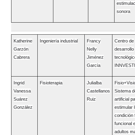
estimula
sonora
Katherine
Ingeniería industrial
Francy
Centro de
Garzón
Nelly
desarrollo
Cabrera
Jiménez
tecnológic
García
INNVEST
Ingrid
Fisioterapia
Julialba
Fisio+Visi
Vanessa
Castellanos
Sistema d
Suárez
Ruiz
artificial p
González
estimular 
condición 
funcional 
adultos m