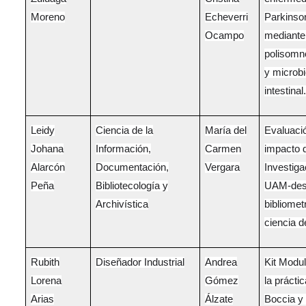
Moreno
Echeverri
Parkinso
Ocampo
mediante
polisomn
y microbi
intestinal.
Leidy
Ciencia de la
María del
Evaluació
Johana
Información,
Carmen
impacto d
Alarcón
Documentación,
Vergara
Investiga
Peña
Bibliotecología y
UAM-des
Archivística
bibliomet
ciencia d
Rubith
Diseñador Industrial
Andrea
Kit Modul
Lorena
Gómez
la prácti
Arias
Álzate
Boccia y