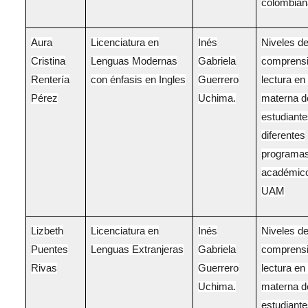
colombian
Aura
Licenciatura en
Inés
Niveles d
Cristina
Lenguas Modernas
Gabriela
comprensi
Rentería
con énfasis en Ingles
Guerrero
lectura en
Pérez
Uchima.
materna d
estudiante
diferentes
programa
académico
UAM
Lizbeth
Licenciatura en
Inés
Niveles d
Puentes
Lenguas Extranjeras
Gabriela
comprensi
Rivas
Guerrero
lectura en
Uchima.
materna d
estudiante