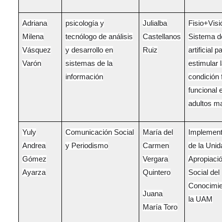
Adriana
psicología y
Julialba
Fisio+Visi
Milena
tecnólogo de análisis
Castellanos
Sistema d
Vásquez
y desarrollo en
Ruiz
artificial p
Varón
sistemas de la
estimular 
información
condición 
funcional 
adultos m
Yuly
Comunicación Social
María del
Implement
Andrea
y Periodismo
Carmen
de la Unid
Gómez
Vergara
Apropiaci
Ayarza
Quintero
Social del
Conocimie
Juana
la UAM
María Toro