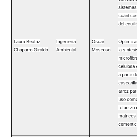
sistemas
cuánticos
del equili
Laura Beatriz
Ingeniería
Oscar
Optimiza
Chaparro Giraldo
Ambiental
Moscoso
la síntes
microfibr
celulosa 
a partir d
cascarill
arroz par
uso com
refuerzo 
matrices
cementic