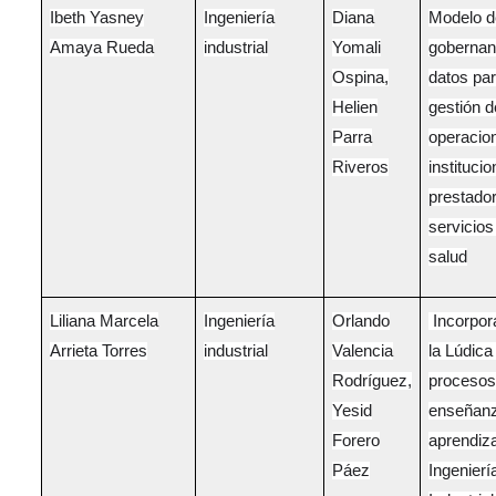
Ibeth Yasney
Ingeniería
Diana
Modelo d
Amaya Rueda
industrial
Yomali
gobernan
Ospina,
datos par
Helien
gestión d
Parra
operacio
Riveros
instituci
prestado
servicios
salud
Liliana Marcela
Ingeniería
Orlando
Incorpor
Arrieta Torres
industrial
Valencia
la Lúdica
Rodríguez,
procesos
Yesid
enseñanz
Forero
aprendiza
Páez
Ingenierí