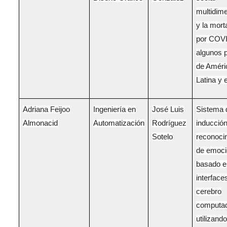
multidim
y la mort
por COVI
algunos 
de Améri
Latina y e
Adriana Feijoo
Ingeniería en
José Luis
Sistema 
Almonacid
Automatización
Rodríguez
inducción
Sotelo
reconoci
de emoc
basado e
interface
cerebro
computa
utilizando