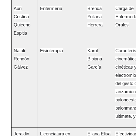
Auri
Enfermería
Brenda
Carga de
Cristina
Yuliana
Enfermed
Quiceno
Herrera
Orales
Espitia
Natali
Fisioterapia
Karol
Caracterís
Rendón
Bibiana
cinemátic
Gálvez
García
cinéticas 
electromio
del gesto 
lanzamien
baloncest
balonman
ultimate, 
Jeraldin
Licenciatura en
Eliana Elisa
Efectivida