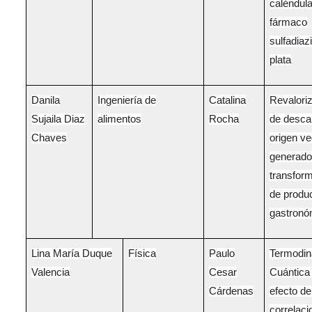
caléndula
fármaco
sulfadiaz
plata
Danila
Ingeniería de
Catalina
Revalori
Sujaila Diaz
alimentos
Rocha
de desca
Chaves
origen ve
generado
transfor
de produ
gastronó
Lina María Duque
Física
Paulo
Termodi
Valencia
Cesar
Cuántica
Cárdenas
efecto de
correlaci