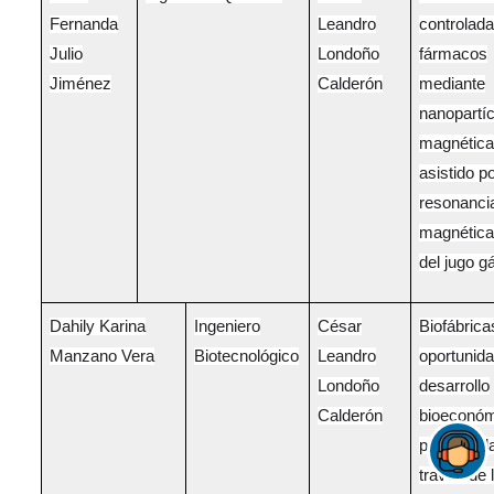
Fernanda
Leandro
controlada
Julio
Londoño
fármacos
Jiménez
Calderón
mediante
nanopartí
magnétic
asistido p
resonanci
magnética
del jugo g
Dahily Karina
Ingeniero
César
Biofábrica
Manzano Vera
Biotecnológico
Leandro
oportunid
Londoño
desarrollo
Calderón
bioeconó
para Cald
través de 