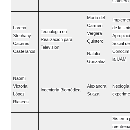
Cafetero
María del
Implemen
Carmen
Lorena
de la Uni
Tecnología en
Vergara
Stephany
Apropiac
Realización para
Quintero
Cáceres
Social de
Televisión
Castellanos
Conocimi
Natalia
la UAM
González
Naomi
Victoria
Alexandra
Neología
Ingeniería Biomédica
López
Suaza
experime
Riascos
Sistema 
reentren