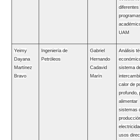
diferentes
programa
académico
UAM
Yeimy
Ingeniería de
Gabriel
Análisis t
Dayana
Petróleos
Hernando
económico
Martínez
Cadavid
sistema d
Bravo
Marín
intercamb
calor de p
profundo, 
alimentar
sistemas 
producció
electricida
usos direc