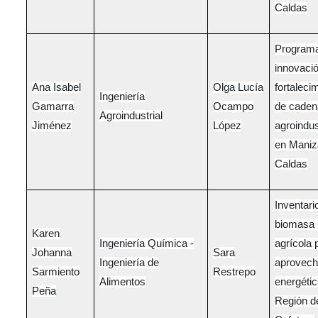
Caldas
Program
innovaci
Ana Isabel
Olga Lucía
fortaleci
Ingeniería
Gamarra
Ocampo
de caden
Agroindustrial
Jiménez
López
agroindus
en Maniz
Caldas
Inventari
biomasa 
Karen
Ingeniería Química -
agrícola 
Johanna
Sara
Ingeniería de
aprovech
Sarmiento
Restrepo
Alimentos
energétic
Peña
Región de