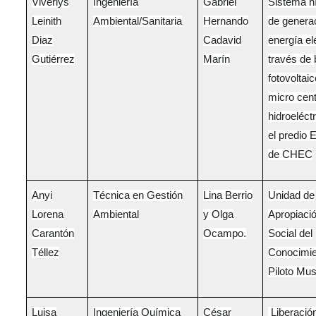
Viverlys
Ingeniería
Gabriel
Sistema hí
Leinith
Ambiental/Sanitaria
Hernando
de genera
Diaz
Cadavid
energía el
Gutiérrez
Marín
través de
fotovoltaic
micro cent
hidroeléct
el predio 
de CHEC
Anyi
Técnica en Gestión
Lina Berrio
Unidad de
Lorena
Ambiental
y Olga
Apropiaci
Carantón
Ocampo.
Social del
Téllez
Conocimie
Piloto Mu
Luisa
Ingeniería Química
César
Liberació