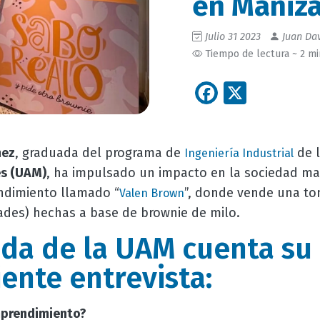
en Maniza
Julio 31 2023
Juan Dav
Tiempo de lectura ~ 2 m
Facebook
X
mez
, graduada del programa de
de 
Ingeniería Industrial
s (UAM)
, ha impulsado un impacto en la sociedad man
dimiento llamado “
”, donde vende una t
Valen Brown
ades) hechas a base de brownie de milo.
da de la UAM cuenta su 
iente entrevista:
mprendimiento?