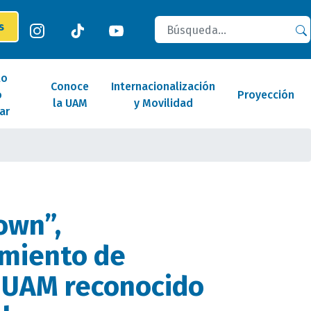
Buscar
es
lo
Conoce
Internacionalización
o
Proyección
la UAM
y Movilidad
ar
own”,
miento de
 UAM reconocido