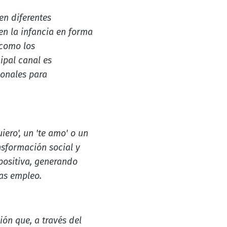
n diferentes
en la infancia en forma
 como los
ipal canal es
ionales para
ero', un 'te amo' o un
nsformación social y
positiva, generando
as empleo.
ón que, a través del