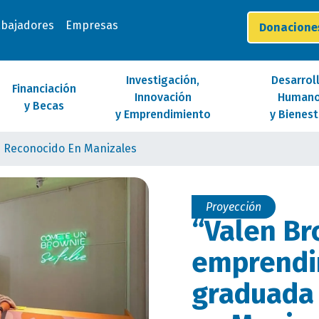
abajadores
Empresas
Donacion
Investigación,
Desarrol
Financiación
Innovación
Human
y Becas
y Emprendimiento
y Bienest
 Reconocido En Manizales
Proyección
“Valen Br
emprendi
graduada