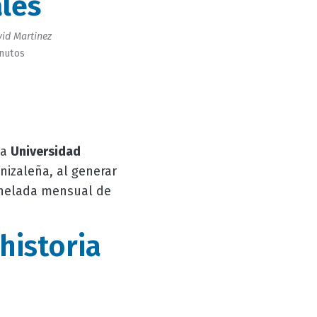
les
id Martinez
inutos
la
Universidad
izaleña, al generar
onelada mensual de
historia