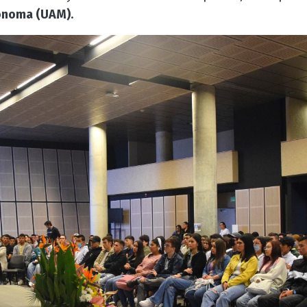
ónoma (UAM)
.