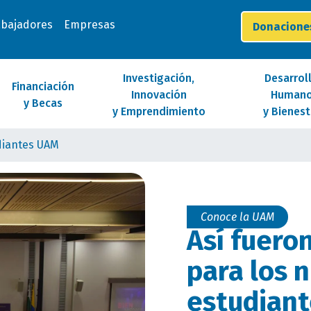
abajadores
Empresas
Donacion
Investigación,
Desarrol
Financiación
Innovación
Human
y Becas
y Emprendimiento
y Bienest
diantes UAM
Conoce la UAM
Así fuero
para los 
estudian