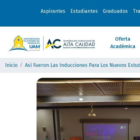
Aspirantes
Estudiantes
Graduados
Tr
Oferta
Académica
Inicio
Así Fueron Las Inducciones Para Los Nuevos Estu