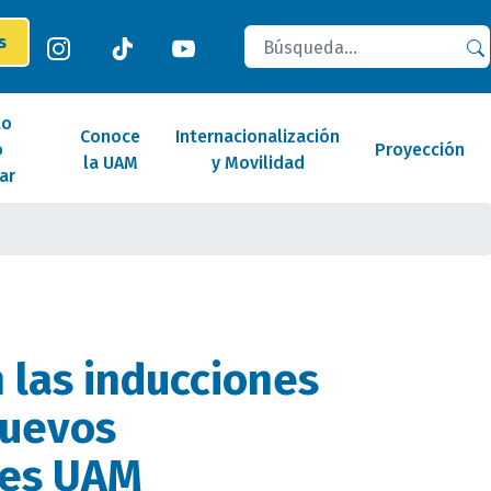
Buscar
es
lo
Conoce
Internacionalización
o
Proyección
la UAM
y Movilidad
ar
n las inducciones
nuevos
tes UAM