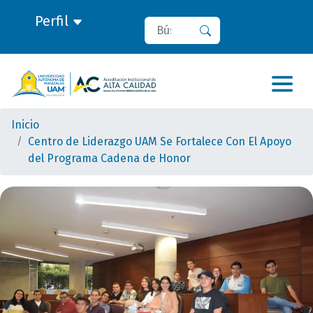
Perfil
Buscar
Buscar
Inicio
Centro de Liderazgo UAM Se Fortalece Con El Apoyo
del Programa Cadena de Honor