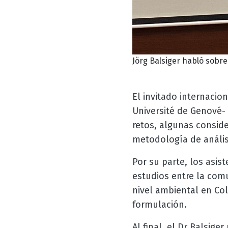
Jörg Balsiger habló sobre
El invitado internacio
Université de Genové- 
retos, algunas conside
metodología de análisi
Por su parte, los asis
estudios entre la comu
nivel ambiental en Col
formulación.
Al final, el Dr Balsig