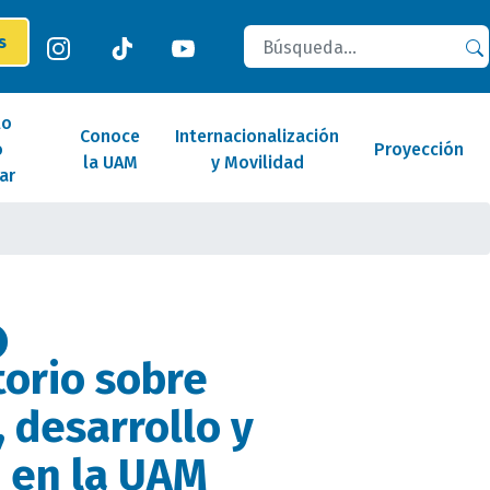
Buscar
es
lo
Conoce
Internacionalización
o
Proyección
la UAM
y Movilidad
ar
orio sobre
 desarrollo y
, en la UAM