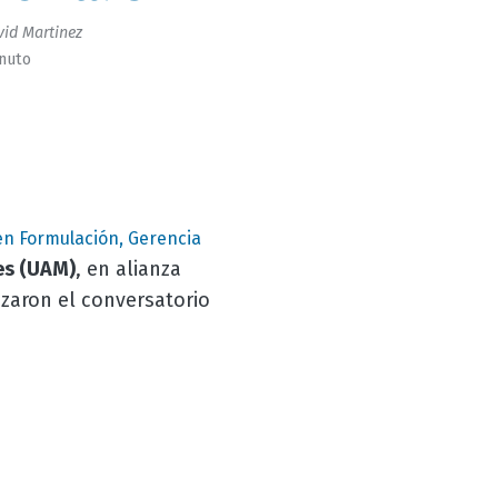
id Martinez
inuto
en Formulación, Gerencia
es (UAM)
, en alianza
izaron el conversatorio