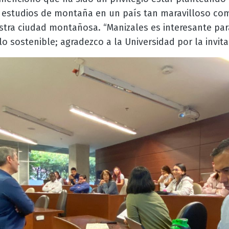
l y estudios de montaña en un país tan maravilloso c
tra ciudad montañosa. “Manizales es interesante par
o sostenible; agradezco a la Universidad por la invita