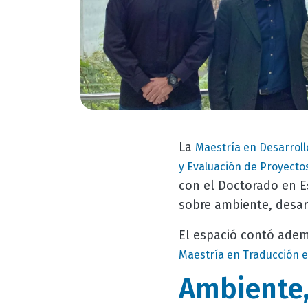
La
Maestría en Desarrollo
y Evaluación de Proyecto
con el Doctorado en Es
sobre ambiente, desarro
El espació contó adem
Maestría en Traducción e
Ambiente, 