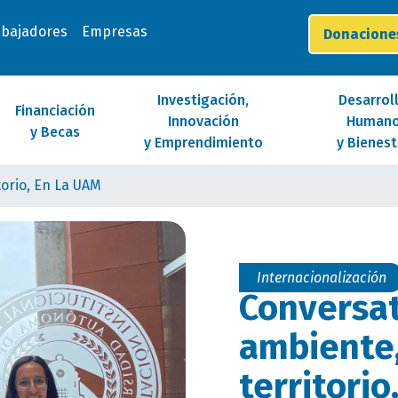
abajadores
Empresas
Donacion
Investigación,
Desarrol
Financiación
Innovación
Human
y Becas
y Emprendimiento
y Bienest
torio, En La UAM
Internacionalización
Conversat
ambiente,
territorio