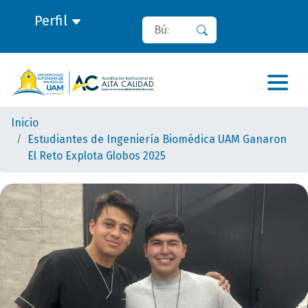
Perfil
Buscar
Buscar
Inicio
Estudiantes de Ingeniería Biomédica UAM Ganaron
El Reto Explota Globos 2025