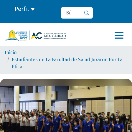
Perfil
Buscar
Buscar
Inicio
Estudiantes de La Facultad de Salud Juraron Por La
Ética