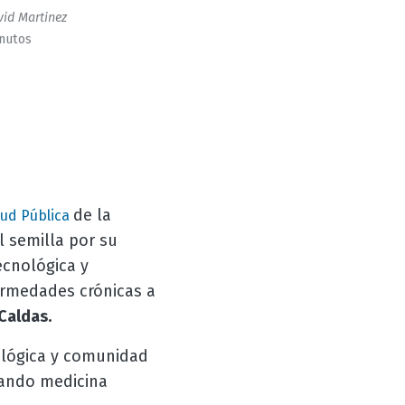
id Martinez
inutos
de la
lud Pública
l semilla por su
ecnológica y
ermedades crónicas a
Caldas.
ológica y comunidad
zando medicina