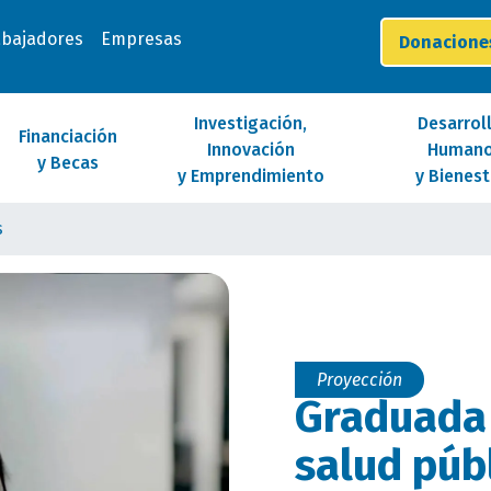
abajadores
Empresas
Donacion
Investigación,
Desarrol
Financiación
Innovación
Human
y Becas
y Emprendimiento
y Bienest
s
Proyección
Graduada
salud púb