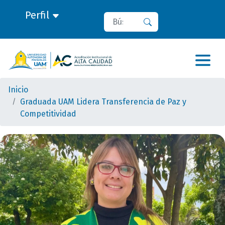
Perfil
Buscar
Buscar
Inicio
Graduada UAM Lidera Transferencia de Paz y
Competitividad