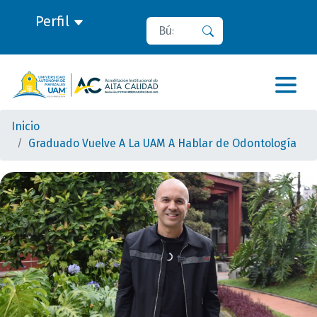
Perfil
Buscar
Buscar
Inicio
Graduado Vuelve A La UAM A Hablar de Odontología