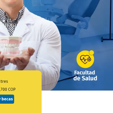
tres
,700 COP
y becas