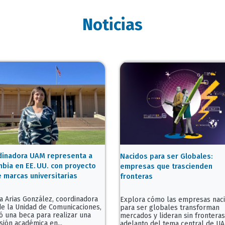
Noticias
inadora UAM representa a
Nacidos para ser Globales:
bia en EE. UU. con proyecto
empresas que trascienden
 marcas universitarias
fronteras
ia Arias González, coordinadora
Explora cómo las empresas nac
e la Unidad de Comunicaciones,
para ser globales transforman
ió una beca para realizar una
mercados y lideran sin fronteras
sión académica en...
adelanto del tema central de UAM