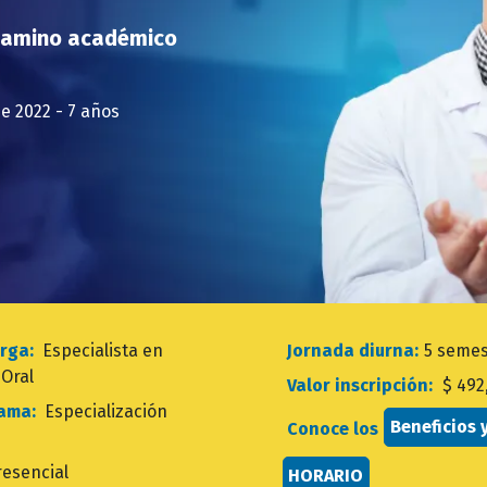
 camino académico
de 2022 - 7 años
torga:
Especialista en
Jornada diurna:
5 semes
 Oral
Valor inscripción:
$ 492
rama:
Especialización
Beneficios 
Conoce los
resencial
HORARIO