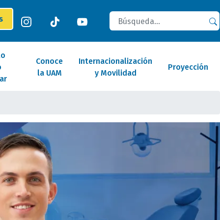
Buscar
es
lo
Conoce
Internacionalización
o
Proyección
la UAM
y Movilidad
ar