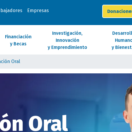
abajadores
Empresas
Donacion
Investigación,
Desarrol
Financiación
Innovación
Human
y Becas
y Emprendimiento
y Bienest
ación Oral
ión Oral