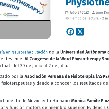
Physioth
Julio 21 2022
Juan Dav
Tiempo de lectura ~ 2 m
Facebook
X
de la
Universidad Autónoma 
ría en Neurorehabilitación
nentes en el
VI Congreso de la Word Physiotherapy So
tual del 30 de junio al 2 de julio.
izado por la
Asociación Peruana de Fisioterapia (ASPE
s fisioterapeutas y dando a conocer los resultados de
partamento de Movimiento Humano
Mónica Yamile Pin
or y función motora de miembro superior. Evidencia Ci