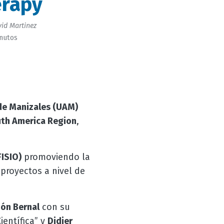
erapy
id Martinez
inutos
de Manizales (UAM)
uth America Region
,
FISIO)
promoviendo la
 proyectos a nivel de
zón Bernal
con su
entífica” y
Didier