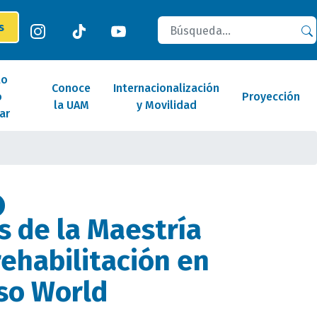
Buscar
es
lo
Conoce
Internacionalización
o
Proyección
la UAM
y Movilidad
ar
 de la Maestría
ehabilitación en
so World