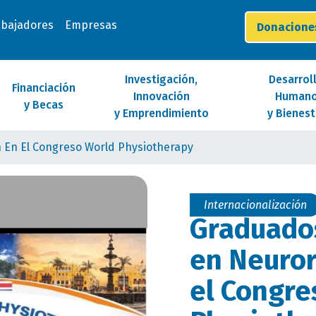
abajadores
Empresas
Donacion
Investigación,
Desarrol
Financiación
Innovación
Human
y Becas
y Emprendimiento
y Bienest
 En El Congreso World Physiotherapy
Internacionalización
Graduados
en Neuror
el Congre