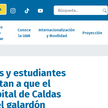
Buscar
es
lo
Conoce
Internacionalización
o
Proyección
la UAM
y Movilidad
ar
 y estudiantes
an a que el
pital de Caldas
l galardón