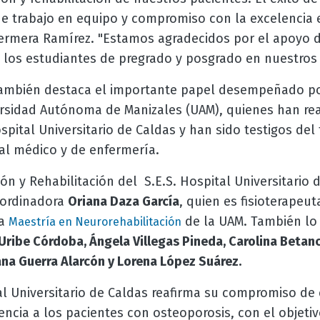
de trabajo en equipo y compromiso con la excelencia 
fermera Ramírez. "Estamos agradecidos por el apoyo d
e los estudiantes de pregrado y posgrado en nuestros
ambién destaca el importante papel desempeñado por
rsidad Autónoma de Manizales (UAM), quienes han rea
ospital Universitario de Caldas y han sido testigos del
al médico y de enfermería.
ión y Rehabilitación del S.E.S. Hospital Universitario 
oordinadora
Oriana Daza García
, quien es fisioterapeut
la
de la UAM. También lo 
Maestría en Neurorehabilitación
Uribe Córdoba, Ángela Villegas Pineda, Carolina Betanc
ana Guerra Alarcón y Lorena López Suárez.
al Universitario de Caldas reafirma su compromiso de
ncia a los pacientes con osteoporosis, con el objeti