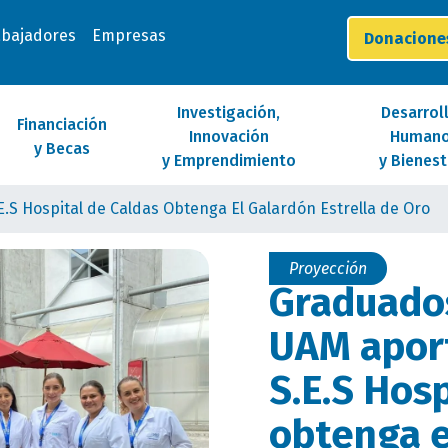
abajadores
Empresas
Donacion
Investigación,
Desarrol
Financiación
Innovación
Human
y Becas
y Emprendimiento
y Bienest
.S Hospital de Caldas Obtenga El Galardón Estrella de Oro
Proyección
Graduados
UAM aport
S.E.S Hos
obtenga e