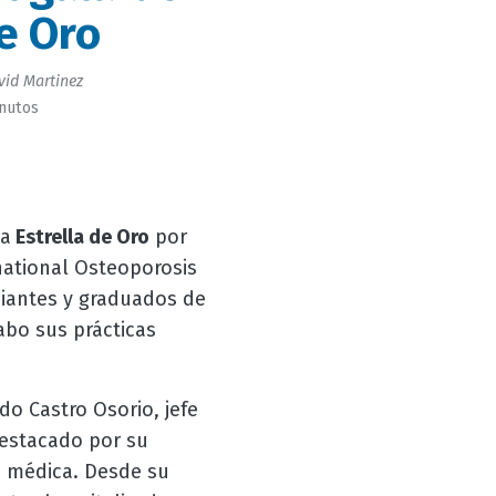
de Oro
id Martinez
inutos
sa
Estrella de Oro
por
national Osteoporosis
diantes y graduados de
abo sus prácticas
do Castro Osorio, jefe
destacado por su
n médica. Desde su