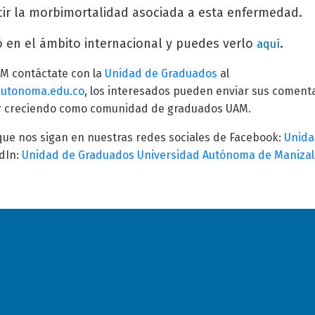
ucir la morbimortalidad asociada a esta enfermedad.
ó en el ámbito internacional y puedes verlo
.
aquí
AM contáctate con la
Unidad de Graduados
al
utonoma.edu.co
, los interesados pueden enviar sus coment
ir creciendo como comunidad de graduados UAM.
que nos sigan en nuestras redes sociales de Facebook:
Unida
dIn:
Unidad de Graduados Universidad Autónoma de Manizal