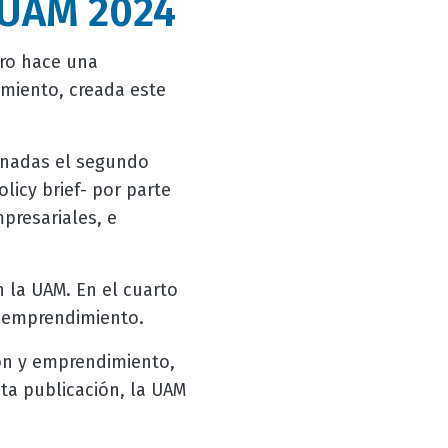
 UAM 2024
ero hace una
imiento, creada este
minadas el segundo
licy brief- por parte
presariales, e
 la UAM. En el cuarto
l emprendimiento.
ión y emprendimiento,
a publicación, la UAM