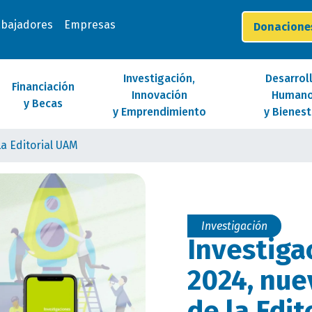
abajadores
Empresas
Donacion
Investigación,
Desarrol
Financiación
Innovación
Human
y Becas
y Emprendimiento
y Bienest
a Editorial UAM
Investigación
Investig
2024, nue
de la Edi