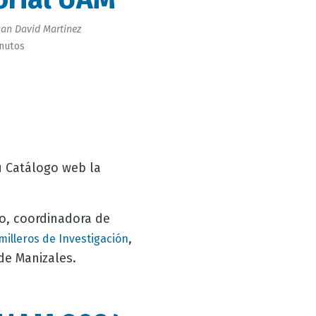
an David Martinez
inutos
u Catálogo web la
ro, coordinadora de
,
milleros de Investigación
de Manizales.