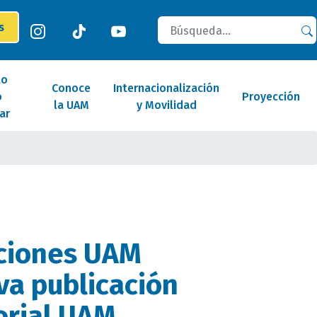
Buscar
es
lo
Conoce
Internacionalización
o
Proyección
la UAM
y Movilidad
ar
aciones UAM
va publicación
torial UAM