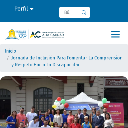
Perfil
Buscar
Buscar
Inicio
Jornada de Inclusión Para Fomentar La Comprensión
y Respeto Hacia La Discapacidad