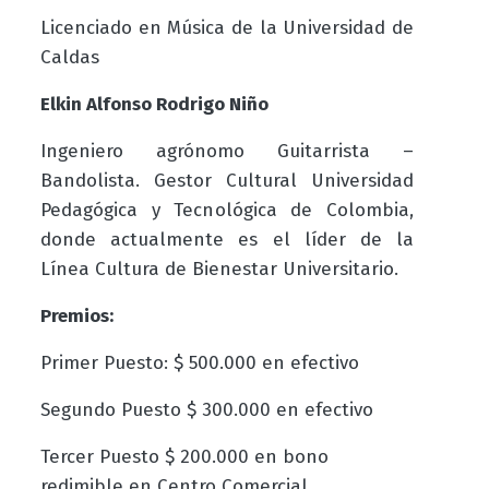
Licenciado en Música de la Universidad de
Caldas
Elkin Alfonso Rodrigo Niño
Ingeniero agrónomo
Guitarrista –
Bandolista. Gestor Cultural U
n
ive
r
s
id
a
d
Pe
dagógi
ca y Tecn
ol
óg
ic
a
d
e Co
l
o
mbia
,
do
n
d
e
a
c
t
ual
m
ente es el
líder d
e
l
a
L
í
nea Cul
t
u
ra
d
e
Biene
s
t
a
r
U
n
i
ve
r
s
i
tar
i
o
.
Premios:
Primer Puesto: $ 500.000 en efectivo
Segundo Puesto $ 300.000 en efectivo
Tercer Puesto $ 200.000 en bono
redimible en Centro Comercial.