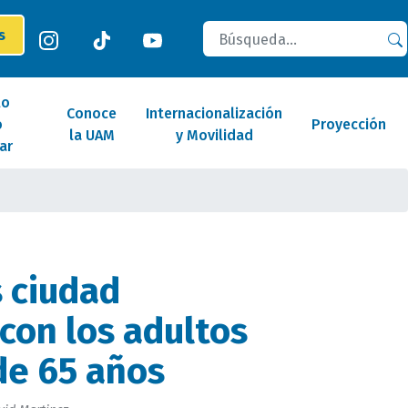
Buscar
es
lo
Conoce
Internacionalización
o
Proyección
la UAM
y Movilidad
ar
 ciudad
con los adultos
de 65 años