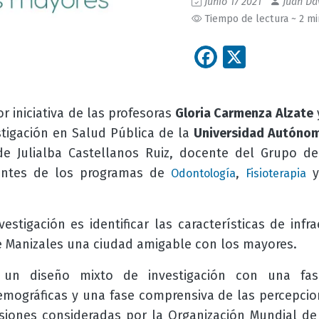
Junio 17 2021
Juan Dav
Tiempo de lectura ~ 2 m
Facebook
X
r iniciativa de las profesoras
Gloria Carmenza Alzate
stigación en Salud Pública de la
Universidad Autónom
de Julialba Castellanos Ruiz, docente del Grupo d
iantes de los programas de
,
Odontología
Fisioterapia
estigación es identificar las características de infra
e Manizales una ciudad amigable con los mayores.
un diseño mixto de investigación con una fase
demográficas y una fase comprensiva de las percepci
siones consideradas por la Organización Mundial de