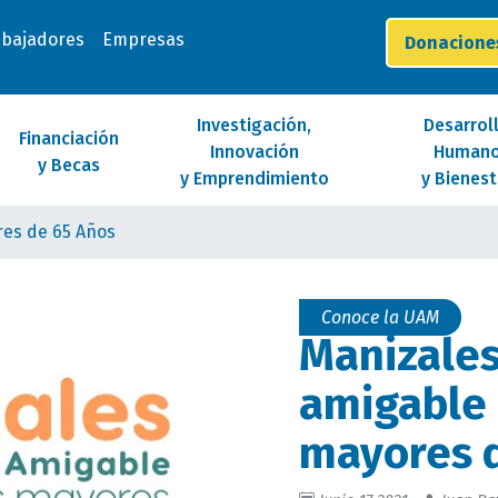
abajadores
Empresas
Donacion
Investigación,
Desarrol
Financiación
Innovación
Human
y Becas
y Emprendimiento
y Bienest
res de 65 Años
Conoce la UAM
Manizales
amigable 
mayores 