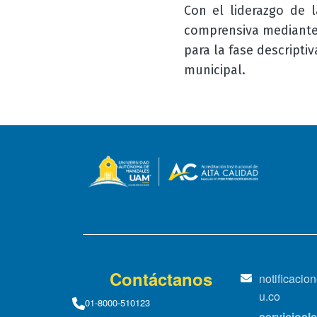
Con el liderazgo de 
comprensiva mediante 
para la fase descripti
municipal.
Contáctanos
notificaci
u.co
01-8000-510123
servicioa