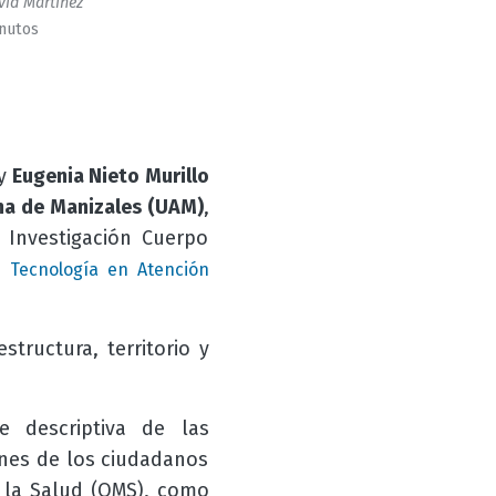
id Martinez
inutos
y
Eugenia Nieto Murillo
a de Manizales (UAM)
,
e Investigación Cuerpo
y
Tecnología en Atención
estructura, territorio y
 descriptiva de las
ones de los ciudadanos
 la Salud (OMS), como