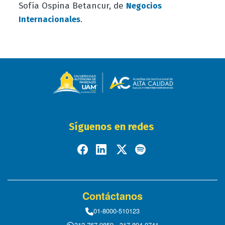
Sofía Ospina Betancur, de
Negocios
.
Internacionale
s
Síguenos en redes
Contáctanos
01-8000-510123
312 767 9859 - 317 894 0741