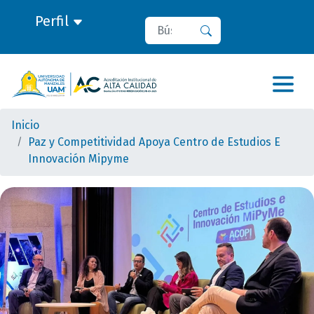
Perfil
Buscar
Buscar
Inicio
Paz y Competitividad Apoya Centro de Estudios E
Innovación Mipyme