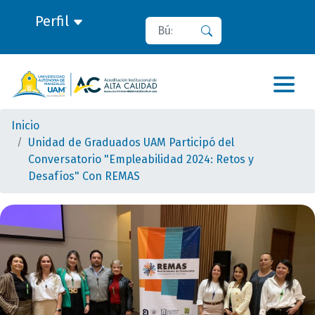
Perfil
Buscar
Buscar
Inicio
Unidad de Graduados UAM Participó del
Conversatorio "Empleabilidad 2024: Retos y
Desafíos" Con REMAS