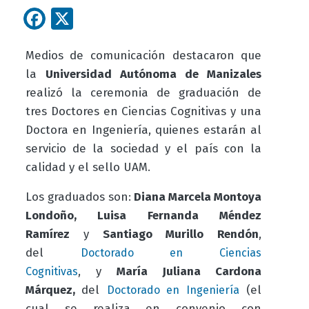
Facebook
X
Medios de comunicación destacaron que
la
Universidad Autónoma de Manizales
realizó la ceremonia de graduación de
tres Doctores en Ciencias Cognitivas y una
Doctora en Ingeniería, quienes estarán al
servicio de la sociedad y el país con la
calidad y el sello UAM.
Los graduados son:
Diana Marcela Montoya
Londoño
, Luisa Fernanda Méndez
Ramírez
y
Santiago Murillo Rendón
,
del
Doctorado en Ciencias
,
y
María Juliana Cardona
Cognitiva
s
Márquez,
del
(
el
Doctorado en Ingenierí
a
cual se realiza en convenio con