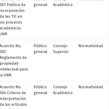
001 Política de
general
Académico
incorporación
de las TIC en
los procesos
académicos
UAM
Acuerdo No.
Público
Consejo
Normatividad
002
general
Superior
Reglamento de
propiedad
intelectual para
la UAM
Acuerdo No.
Público
Consejo
Normatividad
004 Criterio de
general
Académico
Interpretación
de los artículos