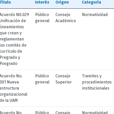
Título
Interés
Origen
Categoría
Acuerdo N0.029
Público
Consejo
Normatividad
Unificación de
general
Académico
lineamientos
que crean y
reglamentan
los comités de
currículo de
Pregrado y
Posgrado
Acuerdo No.
Público
Consejo
Tramites y
001 Nueva
general
Superior
procedimientos
estructura
institucionales
organizacional
de la UAM
Acuerdo No.
Público
Consejo
Normatividad