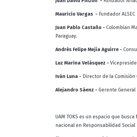
Juan David Pinzón -
Fundador Aria
Mauricio Vargas -
Fundador ALSEC
Juan Pablo Castaño -
Colombian Mar
Paraguay.
Andrés Felipe Mejía Aguirre -
Consu
Luz Marina Velásquez -
Vicepresid
Iván Luna -
Director de la Comisión
Alejandro Sáenz -
Gerente General 
UAM TOKS es un espacio que busca fo
nacional en Responsabilidad Social E