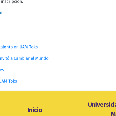
 inscripción.
uí
 talento en UAM Toks
invitó a Cambiar el Mundo
es
UAM Toks
Ubicación
Universi
Inicio
evento
M