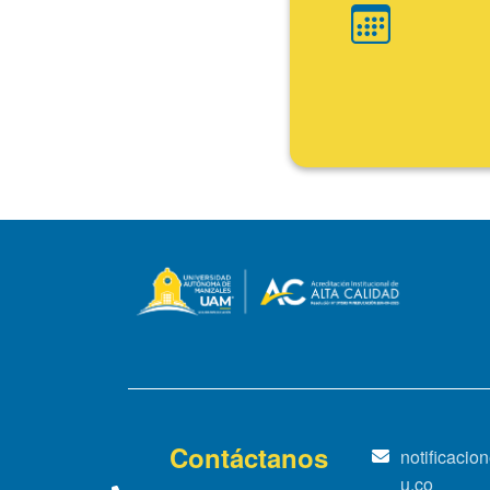
Ini
Fin
Contáctanos
notificaci
u.co