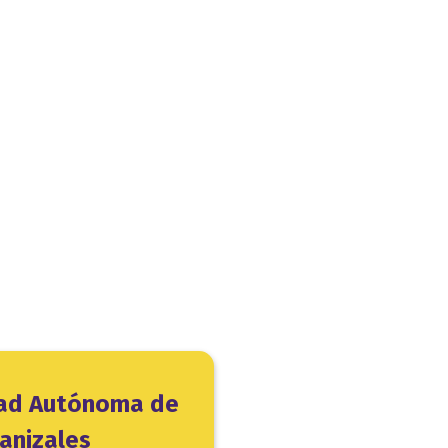
dad Autónoma de
anizales