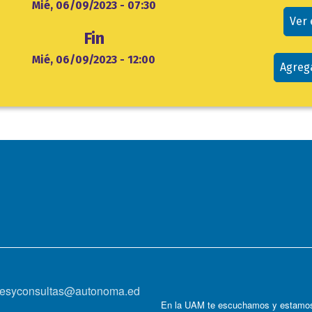
cio
Mié, 06/09/2023 - 07:30
Ver
Fin
Mié, 06/09/2023 - 12:00
Agreg
onesyconsultas@autonoma.ed
En la UAM te escuchamos y estamos