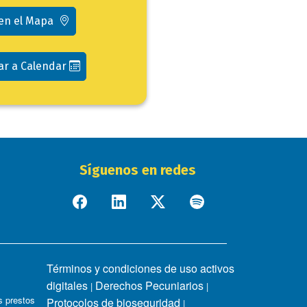
 en el Mapa
ar a Calendar
Síguenos en redes
Términos y condiciones de uso activos
digitales
Derechos Pecuniarios
|
|
 prestos
Protocolos de bioseguridad
|