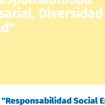
arial, Diversidad
ad"
"Responsabilidad Social E