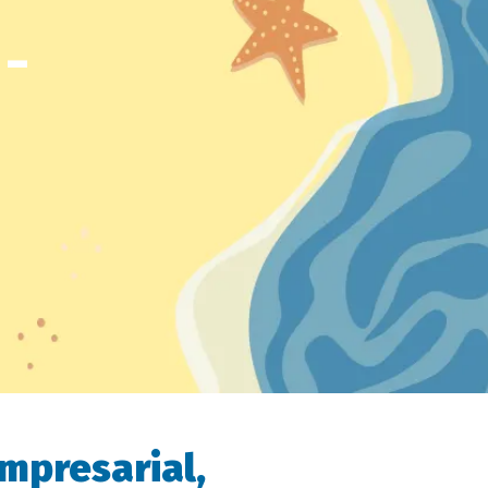
 -
mpresarial,