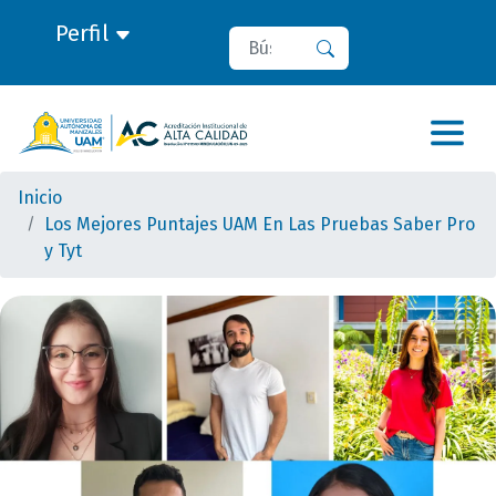
Perfil
Buscar
Buscar
Inicio
Los Mejores Puntajes UAM En Las Pruebas Saber Pro
y Tyt