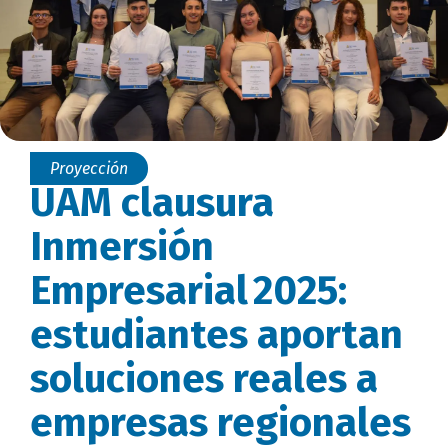
Proyección
UAM clausura
Inmersión
Empresarial 2025:
estudiantes aportan
soluciones reales a
empresas regionales