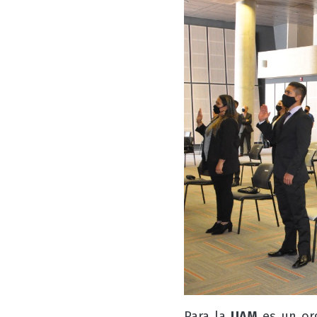
Para la
UAM
es un org