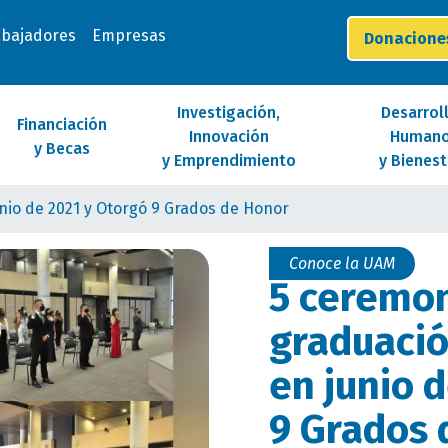
abajadores
Empresas
Donacion
Investigación,
Desarrol
Financiación
Innovación
Human
y Becas
y Emprendimiento
y Bienest
nio de 2021 y Otorgó 9 Grados de Honor
Conoce la UAM
5 ceremon
graduació
en junio 
9 Grados 