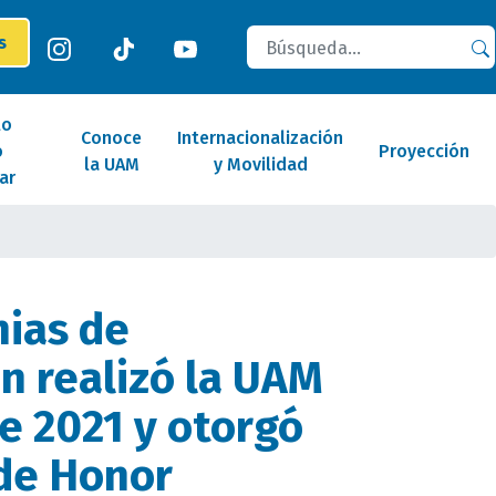
Buscar
es
lo
Conoce
Internacionalización
o
Proyección
la UAM
y Movilidad
ar
ias de
n realizó la UAM
de 2021 y otorgó
de Honor